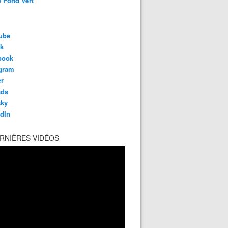
 Fond Vert
ube
ok
book
agram
er
ads
sky
dIn
RNIÈRES VIDÉOS