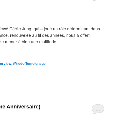
viewé Cécile Jung, qui a joué un rôle déterminant dans
ance, renouvelée au fil des années, nous a offert
 de mener à bien une multitude...
terview
,
#Vidéo Témoignage
me Anniversaire)
…