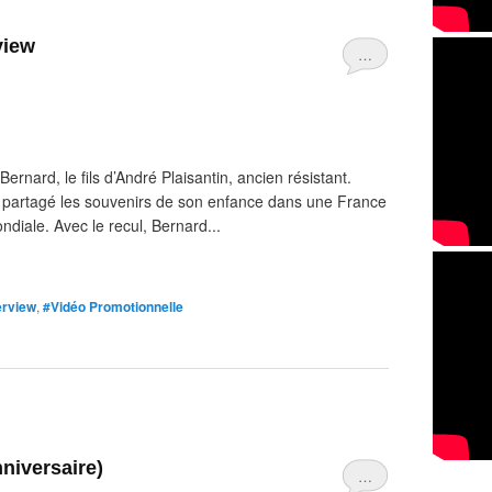
view
…
ernard, le fils d’André Plaisantin, ancien résistant.
 a partagé les souvenirs de son enfance dans une France
diale. Avec le recul, Bernard...
erview
,
#Vidéo Promotionnelle
niversaire)
…