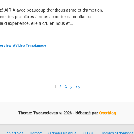
ité AIR.A avec beaucoup d'enthousiasme et d'ambition.
'une des premières à nous accorder sa confiance.
 d'expérience, elle a cru en nous et...
terview
,
#Vidéo Témoignage
1
2
3
>
>>
Theme: Twentyeleven © 2026 -
Hébergé par
Overblog
Top articles
Contact
Signaler un abus
C.G.U.
Cookies et données