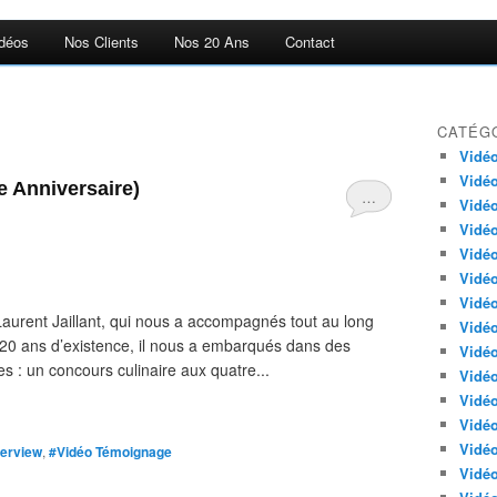
déos
Nos Clients
Nos 20 Ans
Contact
CATÉG
Vidéo
Vidéo
e Anniversaire)
…
Vidéo
Vidé
Vidéo
Vidé
Vidéo
Laurent Jaillant, qui nous a accompagnés tout au long
Vidé
 20 ans d’existence, il nous a embarqués dans des
Vidéo
es : un concours culinaire aux quatre...
Vidéo
Vidé
Vidé
Vidéo
terview
,
#Vidéo Témoignage
Vidé