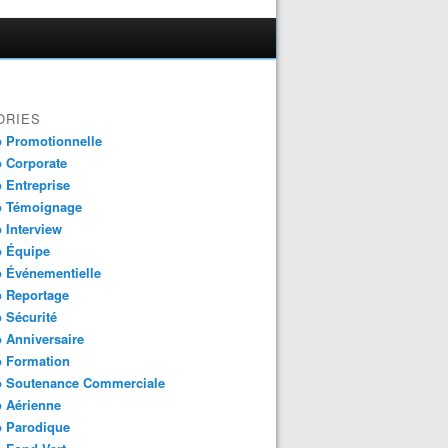
ORIES
 Promotionnelle
 Corporate
 Entreprise
o Témoignage
 Interview
o Équipe
 Événementielle
o Reportage
 Sécurité
 Anniversaire
o Formation
o Soutenance Commerciale
 Aérienne
o Parodique