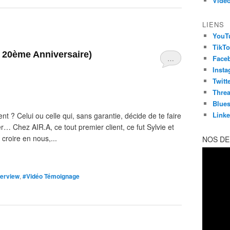
Vidéo
LIENS
YouT
TikT
A 20ème Anniversaire)
…
Face
Inst
Twitt
Thre
Blue
Linke
nt ? Celui ou celle qui, sans garantie, décide de te faire
r… Chez AIR.A, ce tout premier client, ce fut Sylvie et
 croire en nous,...
NOS DE
terview
,
#Vidéo Témoignage